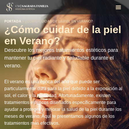
PORTADA
»
¿CÓMO CUIDAR DE LA PIEL EN VERANO?
¿Cómo cuidar de la piel
en Verano?
Descubre los mejores tratamientos estéticos para
mantener tu piel radiante y saludable durante el
verano.
El verano es una época del año que puede ser
particularmente dura para la piel debido a la exposición al
sol, el calor y la humedad. Afortunadamente, existen
tratamientos estéticos diseñados específicamente para
ayudar a proteger y mejorar la salud de la piel durante los
meses de verano. Aquí te presentamos algunos de los
tratamientos más efectivos.