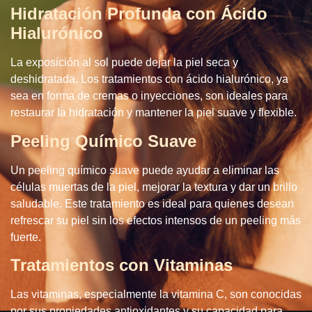
Hidratación Profunda con Ácido
Hialurónico
La exposición al sol puede dejar la piel seca y
deshidratada. Los tratamientos con ácido hialurónico, ya
sea en forma de cremas o inyecciones, son ideales para
restaurar la hidratación y mantener la piel suave y flexible.
Peeling Químico Suave
Un peeling químico suave puede ayudar a eliminar las
células muertas de la piel, mejorar la textura y dar un brillo
saludable. Este tratamiento es ideal para quienes desean
refrescar su piel sin los efectos intensos de un peeling más
fuerte.
Tratamientos con Vitaminas
Las vitaminas, especialmente la vitamina C, son conocidas
por sus propiedades antioxidantes y su capacidad para